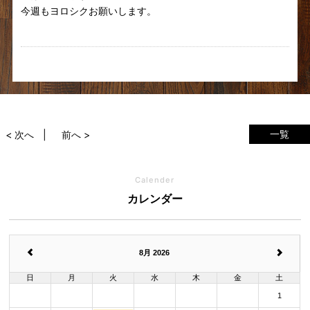
今週もヨロシクお願いします。
一覧
< 次へ
前へ >
Calender
カレンダー
8月 2026
日
月
火
水
木
金
土
1