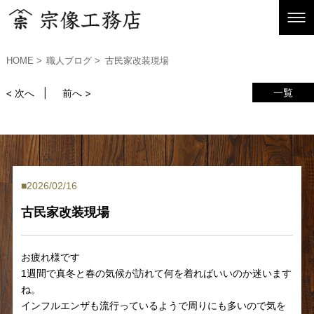
HOME
職人ブログ
古民家改装現場
一覧
< 次へ
前へ >
2026/02/16
古民家改装現場
お疲れ様です
1週間で真冬と春の気候が訪れて何を着ればいいのか迷います
ね。
インフルエンザも流行っているようで周りにも多いので気を