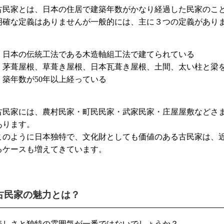
古民家とは、日本の住居で建築年数がかなり経過した民家のこ
明確な定義はありませんが一般的には、主に３つの定義があり
・日本の伝統工法である木造軸組工法で建てられている
・茅葺屋根、草葺き屋根、日本瓦葺き屋根、土間、太い柱と梁
・築年数が50年以上経っている
古民家には、農村民家・町民民家・武家民家・庄屋屋敷などさ
あります。
このように日本独特で、文化財としても価値のある古民家は、
るケースも増えてきています。
古民家の魅力とは？
美しさと独特の雰囲気が一番ではないでしょうか？