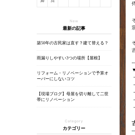
30
31
New
最新の記事
築50年の古民家は直す？建て替える？
雨漏りしやすい3つの場所【屋根】
--
リフォーム・リノベーションで予算オ
ーバーにしないコツ
【現場ブログ】母屋を切り離して二世
帯にリノベーション
Category
カテゴリー