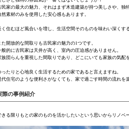
古民家の最大の魅力、それはまず木造建築が持つ美しさや、独
自然素材のみを使用した安心感もあります。
長く住むほど風合いを増し、生活空間そのものを味わい深くす
また開放的な間取りも古民家の魅力の1つです。
一般的に古民家は天井が高く、室内の圧迫感がありません。
家族団らんを重視した間取りであり、どこにいても家族の気配
ゆったりと心地良く生活するための家であると言えますね。
現代住宅のような便利さがなくても、家で過ごす時間の流れを
実際の事例紹介
できる限りもとの家のものを活かしたいという思いからリノベ