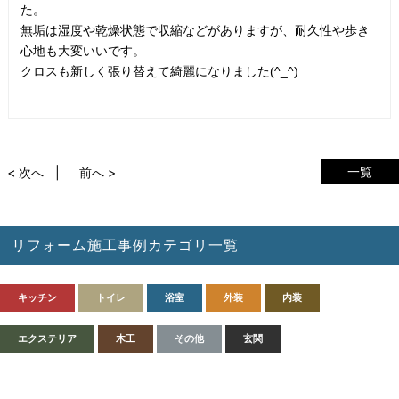
た。
無垢は湿度や乾燥状態で収縮などがありますが、耐久性や歩き
心地も大変いいです。
クロスも新しく張り替えて綺麗になりました(^_^)
一覧
< 次へ
前へ >
リフォーム施工事例カテゴリ一覧
キッチン
トイレ
浴室
外装
内装
エクステリア
木工
その他
玄関